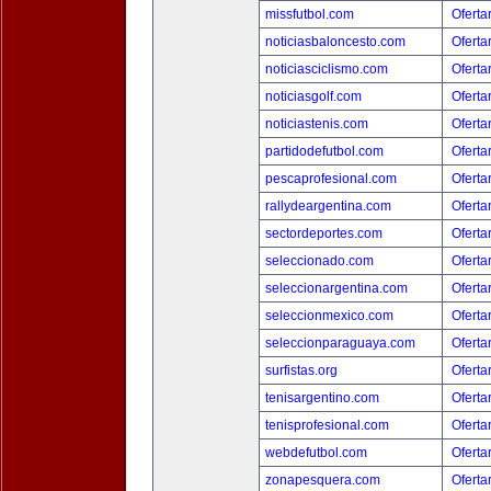
missfutbol.com
Oferta
noticiasbaloncesto.com
Oferta
noticiasciclismo.com
Oferta
noticiasgolf.com
Oferta
noticiastenis.com
Oferta
partidodefutbol.com
Oferta
pescaprofesional.com
Oferta
rallydeargentina.com
Oferta
sectordeportes.com
Oferta
seleccionado.com
Oferta
seleccionargentina.com
Oferta
seleccionmexico.com
Oferta
seleccionparaguaya.com
Oferta
surfistas.org
Oferta
tenisargentino.com
Oferta
tenisprofesional.com
Oferta
webdefutbol.com
Oferta
zonapesquera.com
Oferta