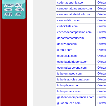
cadenadeportiva.com
Oferta
campeonatoargentino.com
Oferta
campeonatodefutbol.com
Oferta
campodetiro.com
Oferta
clubciclista.com
Oferta
cochesdecompeticion.com
Oferta
deporteamateur.com
Oferta
deslizador.com
Oferta
e-tenis.com
Oferta
efutbolista.com
Oferta
estrellasdeldeporte.com
Oferta
eventosbarcelona.com
Oferta
futbolenlaweb.com
Oferta
futbolistaprofesional.com
Oferta
futbolplayero.com
Oferta
futbolprimera.com
Oferta
gestiondecompetencias.com
Oferta
guiadebuceo.com
Oferta