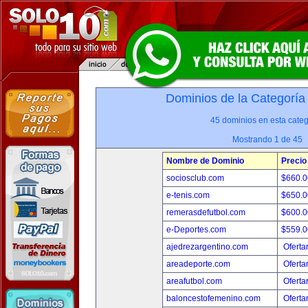
Dominios de la Categoría
45 dominios en esta categ
Mostrando 1 de 45
Nombre de Dominio
Precio
sociosclub.com
$660.
e-tenis.com
$650.
remerasdefutbol.com
$600.
e-Deportes.com
$559.
ajedrezargentino.com
Oferta
areadeporte.com
Oferta
areafutbol.com
Oferta
baloncestofemenino.com
Oferta