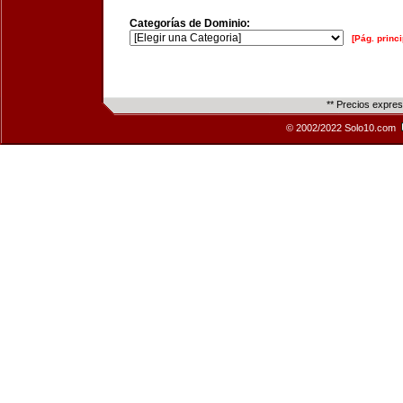
Categorías de Dominio:
[Pág. princi
** Precios expre
© 2002/2022 Solo10.com