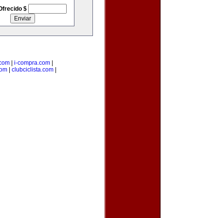
Ofrecido $
.com
|
i-compra.com
|
com
|
clubciclista.com
|