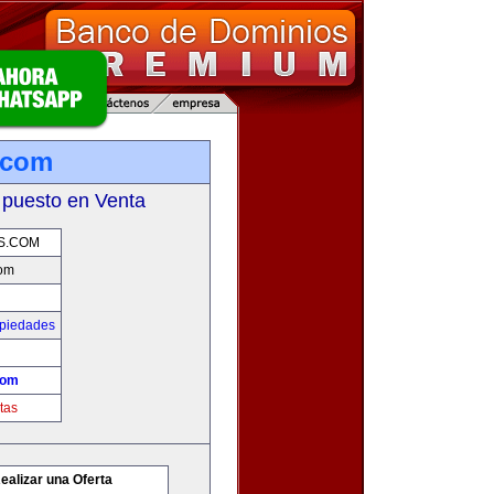
.com
 puesto en Venta
S.COM
com
opiedades
com
tas
ealizar una Oferta