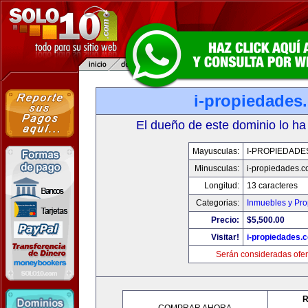
i-propiedades
El dueño de este dominio lo ha
Mayusculas:
I-PROPIEDADE
Minusculas:
i-propiedades.
Longitud:
13 caracteres
Categorias:
Inmuebles y Pr
Precio:
$5,500.00
Visitar!
i-propiedades.
Serán consideradas ofer
R