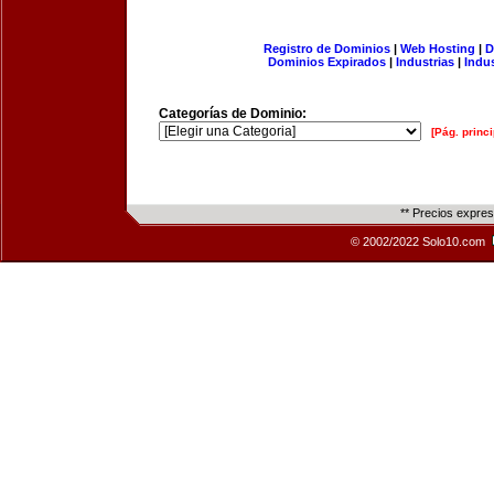
Registro de Dominios
|
Web Hosting
|
D
Dominios Expirados
|
Industrias
|
Indu
Categorías de Dominio:
[Pág. princi
** Precios expre
© 2002/2022 Solo10.com