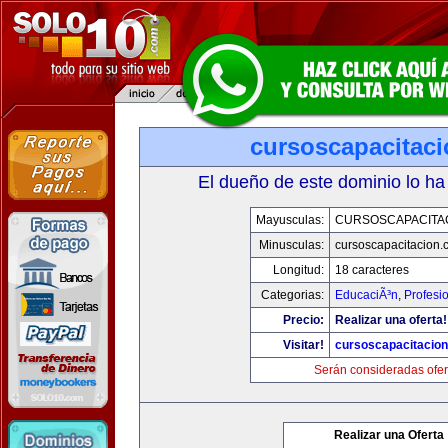
cursoscapacitac
El dueño de este dominio lo ha
Mayusculas:
CURSOSCAPACITA
Minusculas:
cursoscapacitacion.
Longitud:
18 caracteres
Categorias:
EducaciÃ³n
,
Profesi
Precio:
Realizar una oferta!
Visitar!
cursoscapacitacio
Serán consideradas ofer
Realizar una Oferta