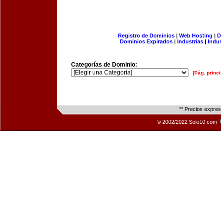
Registro de Dominios
|
Web Hosting
|
D
Dominios Expirados
|
Industrias
|
Indu
Categorías de Dominio:
[Pág. princi
** Precios expre
© 2002/2022 Solo10.com