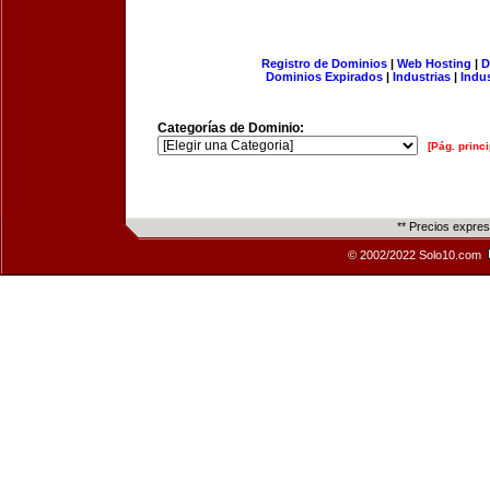
Registro de Dominios
|
Web Hosting
|
D
Dominios Expirados
|
Industrias
|
Indu
Categorías de Dominio:
[Pág. princi
** Precios expre
© 2002/2022 Solo10.com