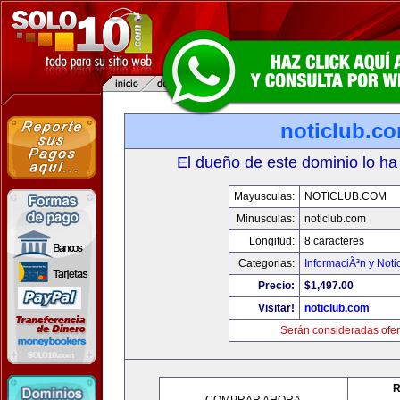
noticlub.c
El dueño de este dominio lo ha
Mayusculas:
NOTICLUB.COM
Minusculas:
noticlub.com
Longitud:
8 caracteres
Categorias:
InformaciÃ³n y Noti
Precio:
$1,497.00
Visitar!
noticlub.com
Serán consideradas ofer
R