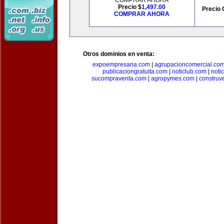
COMPRAR AHORA
Precio $
1,497.00
Precio 
COMPRAR AHORA
Otros dominios en venta:
expoempresaria.com
|
agrupacioncomercial.co
publicaciongratuita.com
|
noticlub.com
|
noti
sucompraventa.com
|
agropymes.com
|
construv