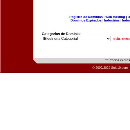
Registro de Dominios
|
Web Hosting
|
D
Dominios Expirados
|
Industrias
|
Indu
Categorías de Dominio:
[Pág. princi
** Precios expre
© 2002/2022 Solo10.com