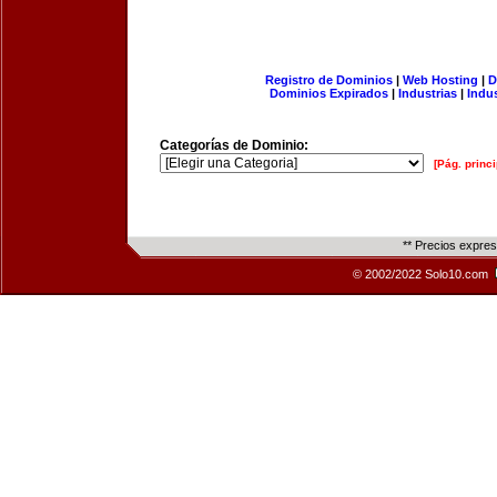
Registro de Dominios
|
Web Hosting
|
D
Dominios Expirados
|
Industrias
|
Indu
Categorías de Dominio:
[Pág. princi
** Precios expre
© 2002/2022 Solo10.com