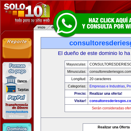
consultoresderie
El dueño de este dominio lo ha
Mayusculas:
CONSULTORESDERIES
Minusculas:
consultoresderiesgos.co
Longitud:
20 caracteres
Categorias:
Empresas e Industrias
,
Pr
Precio:
Realizar una oferta!
Visitar!
consultoresderiesgos.c
Serán consideradas ofer
Realizar una Oferta