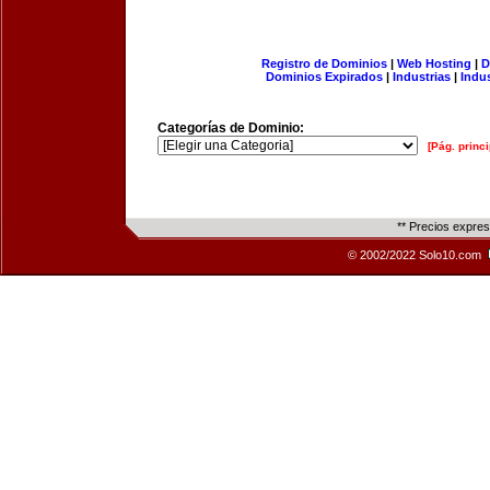
Registro de Dominios
|
Web Hosting
|
D
Dominios Expirados
|
Industrias
|
Indu
Categorías de Dominio:
[Pág. princi
** Precios expre
© 2002/2022 Solo10.com