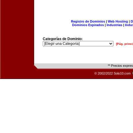
Registro de Dominios
|
Web Hosting
|
D
Dominios Expirados
|
Industrias
|
Indu
Categorías de Dominio:
[Pág. princi
** Precios expre
© 2002/2022 Solo10.com