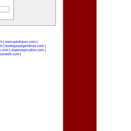
om
|
mercadofuturo.com
|
om
|
bodegasargentinas.com
|
s.com
|
viajeroejecutivo.com
|
yourweb.com
|