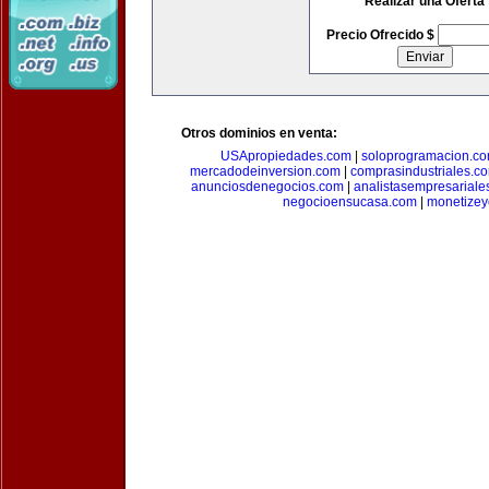
Realizar una Oferta
Precio Ofrecido $
Otros dominios en venta:
USApropiedades.com
|
soloprogramacion.c
mercadodeinversion.com
|
comprasindustriales.c
anunciosdenegocios.com
|
analistasempresariale
negocioensucasa.com
|
monetize