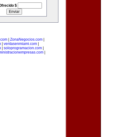
Ofrecido $
o.com
|
ZonaNegocios.com
|
m
|
ventasenmiami.com
|
m
|
soloprogramacion.com
|
inistracionempresas.com
|