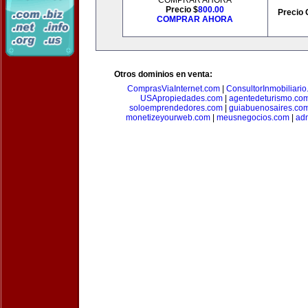
COMPRAR AHORA
Precio $
800.00
Precio 
COMPRAR AHORA
Otros dominios en venta:
ComprasViaInternet.com
|
ConsultorInmobiliari
USApropiedades.com
|
agentedeturismo.co
soloemprendedores.com
|
guiabuenosaires.co
monetizeyourweb.com
|
meusnegocios.com
|
adm