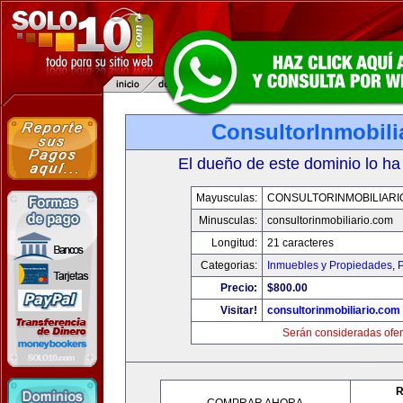
ConsultorInmobili
El dueño de este dominio lo ha
Mayusculas:
CONSULTORINMOBILIARI
Minusculas:
consultorinmobiliario.com
Longitud:
21 caracteres
Categorias:
Inmuebles y Propiedades
,
P
Precio:
$800.00
Visitar!
consultorinmobiliario.com
Serán consideradas ofer
R