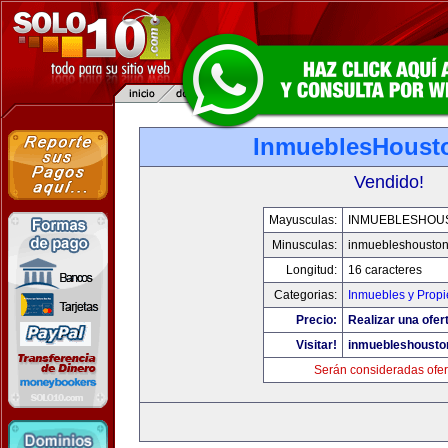
InmueblesHoust
Vendido!
Mayusculas:
INMUEBLESHOU
Minusculas:
inmuebleshousto
Longitud:
16 caracteres
Categorias:
Inmuebles y Prop
Precio:
Realizar una ofer
Visitar!
inmuebleshousto
Serán consideradas ofer