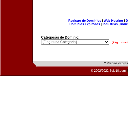
Registro de Dominios
|
Web Hosting
|
D
Dominios Expirados
|
Industrias
|
Indu
Categorías de Dominio:
[Pág. princi
** Precios expre
© 2002/2022 Solo10.com