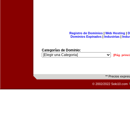
Registro de Dominios
|
Web Hosting
|
D
Dominios Expirados
|
Industrias
|
Indu
Categorías de Dominio:
[Pág. princi
** Precios expre
© 2002/2022 Solo10.com