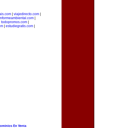
ais.com
|
viajedirecto.com
|
informeambiental.com
|
|
todopromos.com
|
om
|
estudiegratis.com
|
ominios En Venta