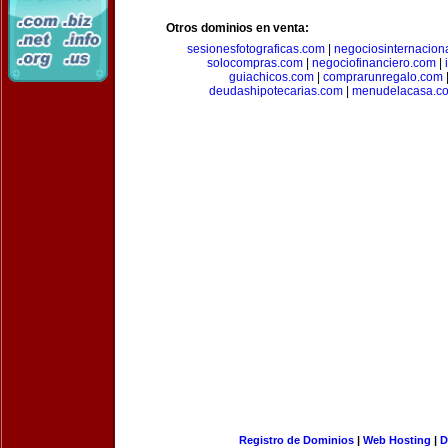
Otros dominios en venta:
sesionesfotograficas.com
|
negociosinternacion
solocompras.com
|
negociofinanciero.com
|
guiachicos.com
|
comprarunregalo.com
deudashipotecarias.com
|
menudelacasa.c
Registro de Dominios
|
Web Hosting
|
D