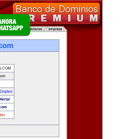
.com
S.COM
com
 Empleo
ferta!
.com
tas