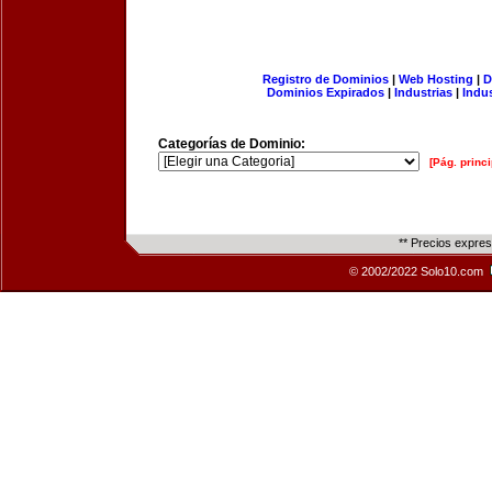
Registro de Dominios
|
Web Hosting
|
D
Dominios Expirados
|
Industrias
|
Indu
Categorías de Dominio:
[Pág. princi
** Precios expre
© 2002/2022 Solo10.com