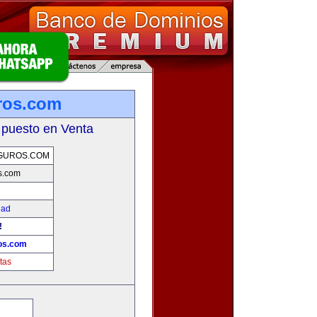
ros.com
 puesto en Venta
GUROS.COM
s.com
dad
!
os.com
tas