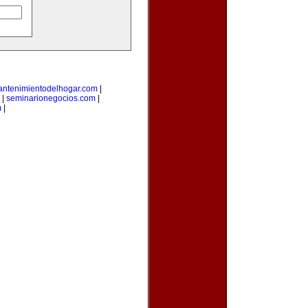
ntenimientodelhogar.com
|
|
seminarionegocios.com
|
m
|