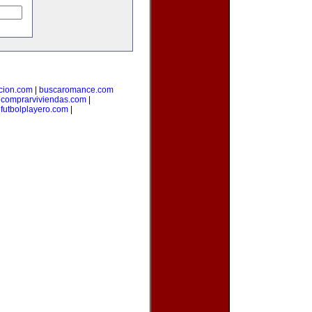
cion.com
|
buscaromance.com
|
comprarviviendas.com
|
|
futbolplayero.com
|