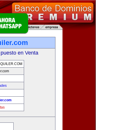
iler.com
 puesto en Venta
QUILER.COM
er.com
ades
ler.com
tas