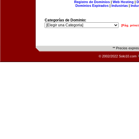
Registro de Dominios
|
Web Hosting
|
D
Dominios Expirados
|
Industrias
|
Indu
Categorías de Dominio:
[Pág. princi
** Precios expre
© 2002/2022 Solo10.com