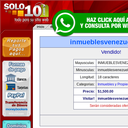
inmueblesvenezu
Vendido!
Mayusculas:
INMUEBLESVENE
Minusculas:
inmueblesvenezue
Longitud:
18 caracteres
Categorias:
Inmuebles y Propi
Precio:
$1,500.00
Visitar!
inmueblesvenezue
Serán consideradas ofer