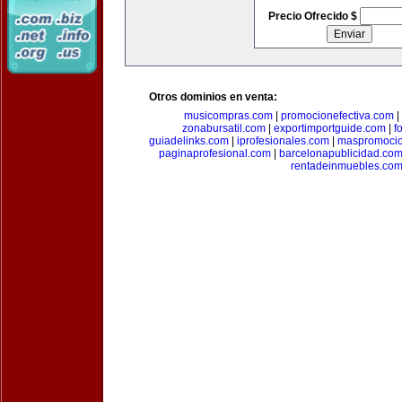
Precio Ofrecido $
Otros dominios en venta:
musicompras.com
|
promocionefectiva.com
|
zonabursatil.com
|
exportimportguide.com
|
f
guiadelinks.com
|
iprofesionales.com
|
maspromoci
paginaprofesional.com
|
barcelonapublicidad.co
rentadeinmuebles.co