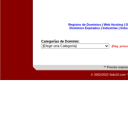
Registro de Dominios
|
Web Hosting
|
D
Dominios Expirados
|
Industrias
|
Indu
Categorías de Dominio:
[Pág. princi
** Precios expre
© 2002/2022 Solo10.com