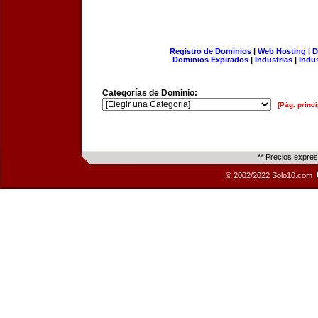
Registro de Dominios
|
Web Hosting
|
D
Dominios Expirados
|
Industrias
|
Indu
Categorías de Dominio:
[Pág. princi
** Precios expre
© 2002/2022 Solo10.com