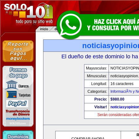
noticiasyopini
El dueño de este dominio lo ha
Mayusculas:
NOTICIASYOPI
Minusculas:
noticiasyopinion
Longitud:
16 caracteres
Categorias:
InformaciÃ³n y N
Precio:
$980.00
Visitar!
noticiasyopinio
Serán consideradas ofer
R