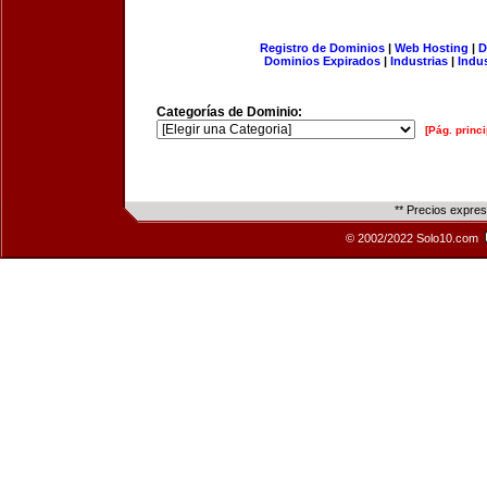
Registro de Dominios
|
Web Hosting
|
D
Dominios Expirados
|
Industrias
|
Indu
Categorías de Dominio:
[Pág. princi
** Precios expre
© 2002/2022 Solo10.com