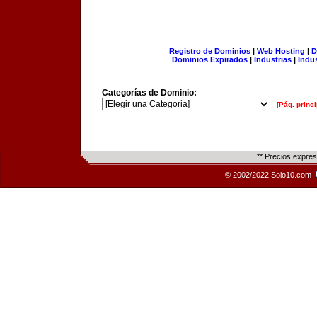
Registro de Dominios
|
Web Hosting
|
D
Dominios Expirados
|
Industrias
|
Indu
Categorías de Dominio:
[Pág. princi
** Precios expre
© 2002/2022 Solo10.com