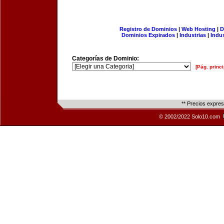
Registro de Dominios
|
Web Hosting
|
D
Dominios Expirados
|
Industrias
|
Indu
Categorías de Dominio:
[Pág. princi
** Precios expre
© 2002/2022 Solo10.com