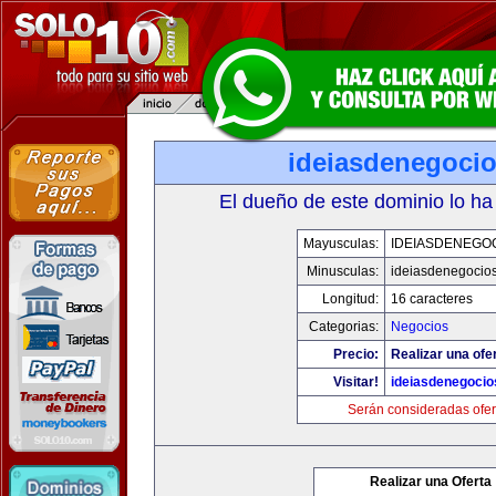
ideiasdenegoci
El dueño de este dominio lo ha
Mayusculas:
IDEIASDENEGO
Minusculas:
ideiasdenegocio
Longitud:
16 caracteres
Categorias:
Negocios
Precio:
Realizar una ofe
Visitar!
ideiasdenegoci
Serán consideradas ofer
Realizar una Oferta