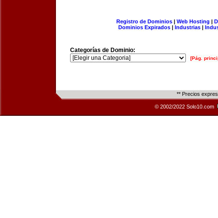
Registro de Dominios
|
Web Hosting
|
D
Dominios Expirados
|
Industrias
|
Indu
Categorías de Dominio:
[Pág. princi
** Precios expre
© 2002/2022 Solo10.com