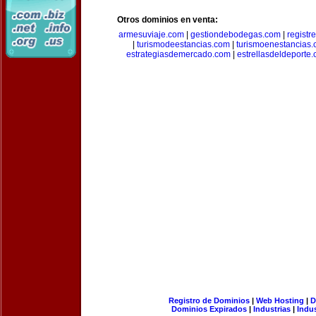
Otros dominios en venta:
armesuviaje.com
|
gestiondebodegas.com
|
regist
|
turismodeestancias.com
|
turismoenestancias
estrategiasdemercado.com
|
estrellasdeldeporte
Registro de Dominios
|
Web Hosting
|
D
Dominios Expirados
|
Industrias
|
Indu