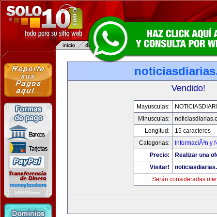
noticiasdiaria
Vendido!
Mayusculas:
NOTICIASDIAR
Minusculas:
noticiasdiarias
Longitud:
15 caracteres
Categorias:
InformaciÃ³n y N
Precio:
Realizar una of
Visitar!
noticiasdiaria
Serán consideradas ofer