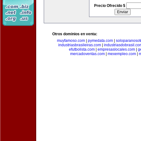
Precio Ofrecido $
Otros dominios en venta:
muyfamoso.com
|
pymedata.com
|
soloparanosot
industriasbrasileiras.com
|
industriasdobrasil.co
efutbolista.com
|
empresaslocales.com
|
g
mercadoventas.com
|
mexempleo.com
|
m