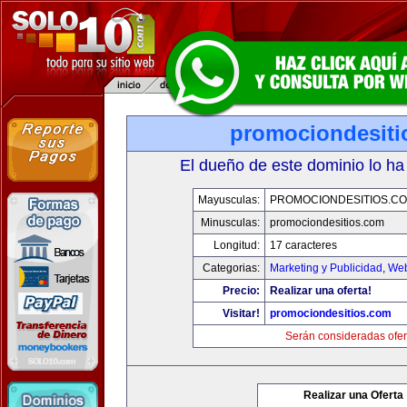
promociondesiti
El dueño de este dominio lo ha
Mayusculas:
PROMOCIONDESITIOS.C
Minusculas:
promociondesitios.com
Longitud:
17 caracteres
Categorias:
Marketing y Publicidad
,
Web
Precio:
Realizar una oferta!
Visitar!
promociondesitios.com
Serán consideradas ofer
Realizar una Oferta