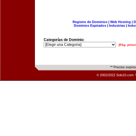
Registro de Dominios
|
Web Hosting
|
D
Dominios Expirados
|
Industrias
|
Indu
Categorías de Dominio:
[Pág. princi
** Precios expre
© 2002/2022 Solo10.com