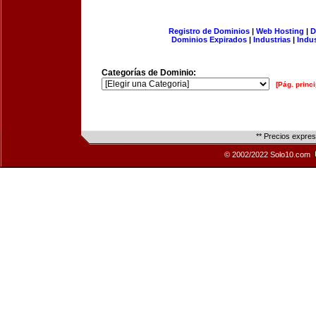
Registro de Dominios
|
Web Hosting
|
D
Dominios Expirados
|
Industrias
|
Indu
Categorías de Dominio:
[Pág. princi
** Precios expre
© 2002/2022 Solo10.com