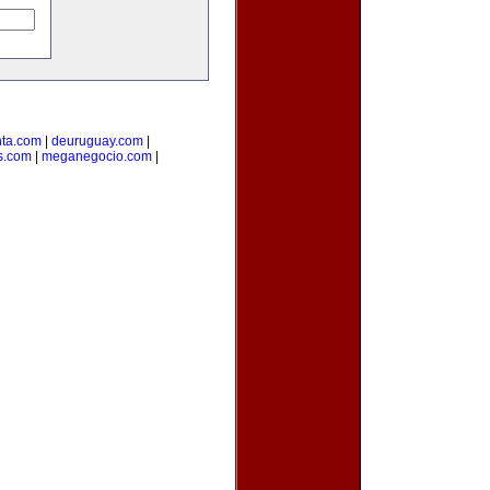
ta.com
|
deuruguay.com
|
s.com
|
meganegocio.com
|