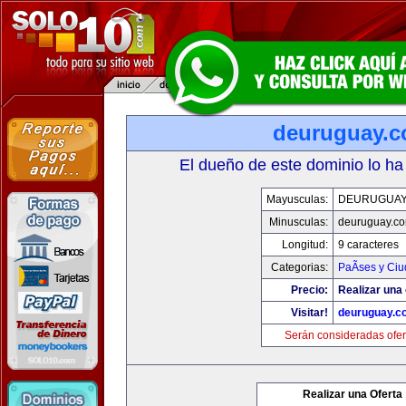
deuruguay.
El dueño de este dominio lo ha
Mayusculas:
DEURUGUAY
Minusculas:
deuruguay.c
Longitud:
9 caracteres
Categorias:
PaÃ­ses y Ci
Precio:
Realizar una 
Visitar!
deuruguay.c
Serán consideradas ofer
Realizar una Oferta