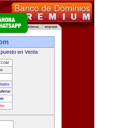
com
 puesto en Venta
.COM
om
udades
oferta!
om
tas