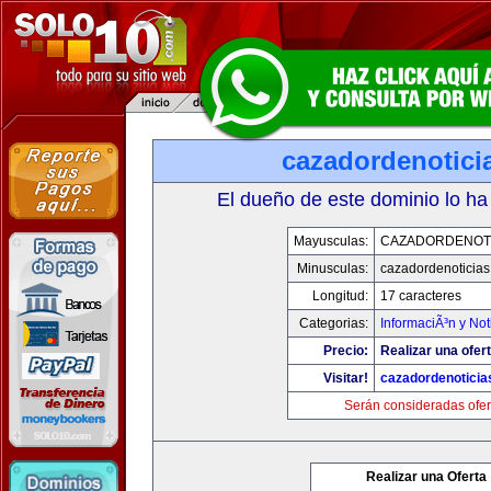
cazadordenotici
El dueño de este dominio lo ha
Mayusculas:
CAZADORDENOTI
Minusculas:
cazadordenoticia
Longitud:
17 caracteres
Categorias:
InformaciÃ³n y Not
Precio:
Realizar una ofert
Visitar!
cazadordenotici
Serán consideradas ofer
Realizar una Oferta