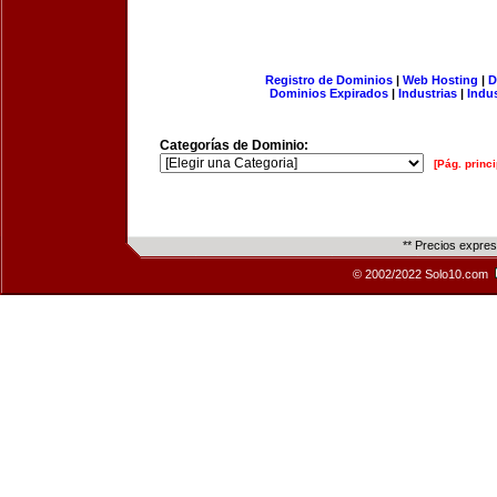
Registro de Dominios
|
Web Hosting
|
D
Dominios Expirados
|
Industrias
|
Indu
Categorías de Dominio:
[Pág. princi
** Precios expre
© 2002/2022 Solo10.com