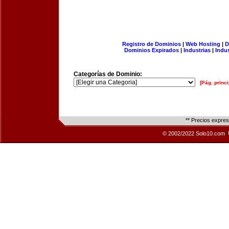
Registro de Dominios
|
Web Hosting
|
D
Dominios Expirados
|
Industrias
|
Indu
Categorías de Dominio:
[Pág. princi
** Precios expre
© 2002/2022 Solo10.com