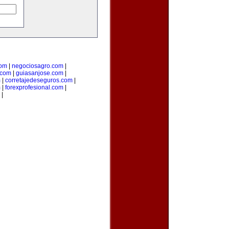
com
|
negociosagro.com
|
.com
|
guiasanjose.com
|
m
|
corretajedeseguros.com
|
m
|
forexprofesional.com
|
|