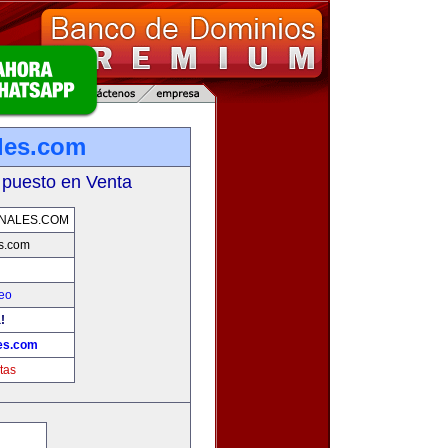
les.com
 puesto en Venta
NALES.COM
s.com
eo
!
es.com
tas