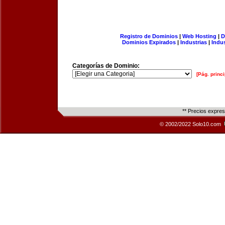
Registro de Dominios
|
Web Hosting
|
D
Dominios Expirados
|
Industrias
|
Indu
Categorías de Dominio:
[Pág. princi
** Precios expre
© 2002/2022 Solo10.com