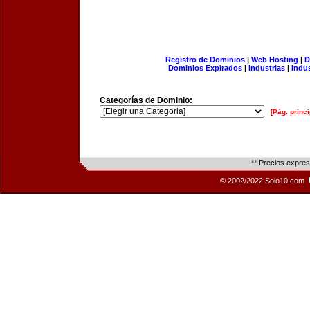
Registro de Dominios
|
Web Hosting
|
D
Dominios Expirados
|
Industrias
|
Indu
Categorías de Dominio:
[Pág. princi
** Precios expre
© 2002/2022 Solo10.com