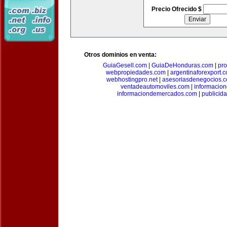
Precio Ofrecido $
Otros dominios en venta:
GuiaGesell.com
|
GuiaDeHonduras.com
|
pr
webpropiedades.com
|
argentinaforexport.
webhostingpro.net
|
asesoriasdenegocios.
ventadeautomoviles.com
|
informacio
informaciondemercados.com
|
publicid