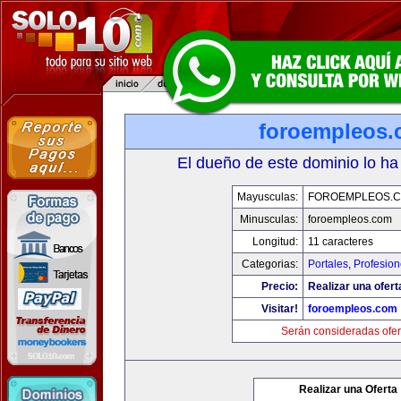
foroempleos
El dueño de este dominio lo ha
Mayusculas:
FOROEMPLEOS.
Minusculas:
foroempleos.com
Longitud:
11 caracteres
Categorias:
Portales
,
Profesio
Precio:
Realizar una ofert
Visitar!
foroempleos.com
Serán consideradas ofer
Realizar una Oferta