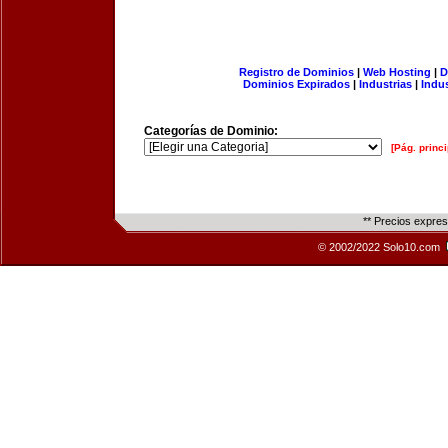
Registro de Dominios
|
Web Hosting
|
D
Dominios Expirados
|
Industrias
|
Indu
Categorías de Dominio:
[Pág. princi
** Precios expre
© 2002/2022 Solo10.com