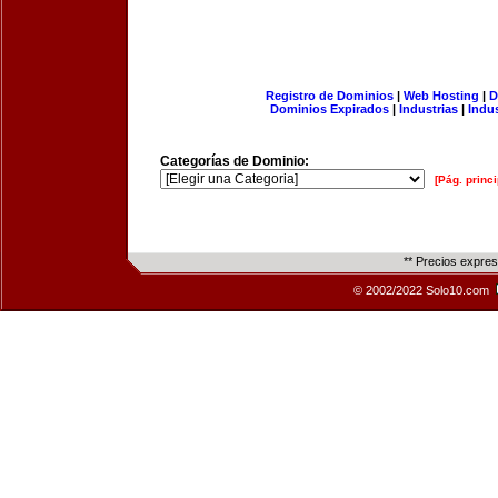
Registro de Dominios
|
Web Hosting
|
D
Dominios Expirados
|
Industrias
|
Indu
Categorías de Dominio:
[Pág. princi
** Precios expre
© 2002/2022 Solo10.com