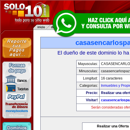
casasencarlosp
El dueño de este dominio lo ha
Mayusculas:
CASASENCARLO
Minusculas:
casasencarlospaz
Longitud:
16 caracteres
Categorias:
Inmuebles y Prop
Precio:
Realizar una ofer
Visitar!
casasencarlospa
Serán consideradas ofer
Realizar una Oferta