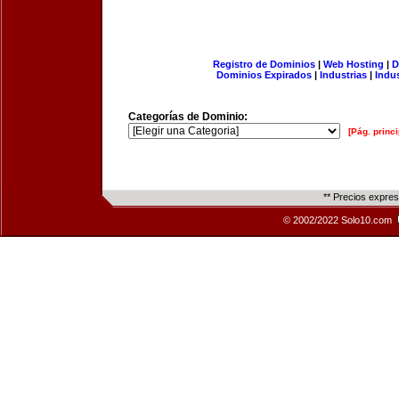
Registro de Dominios
|
Web Hosting
|
D
Dominios Expirados
|
Industrias
|
Indu
Categorías de Dominio:
[Pág. princi
** Precios expre
© 2002/2022 Solo10.com