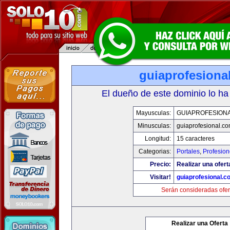
guiaprofesiona
El dueño de este dominio lo ha
Mayusculas:
GUIAPROFESION
Minusculas:
guiaprofesional.c
Longitud:
15 caracteres
Categorias:
Portales
,
Profesio
Precio:
Realizar una ofert
Visitar!
guiaprofesional.c
Serán consideradas ofer
Realizar una Oferta