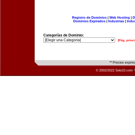
Registro de Dominios
|
Web Hosting
|
D
Dominios Expirados
|
Industrias
|
Indu
Categorías de Dominio:
[Pág. princi
** Precios expre
© 2002/2022 Solo10.com