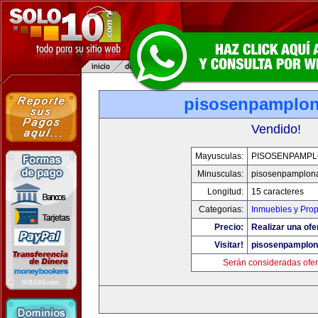
pisosenpamplo
Vendido!
Mayusculas:
PISOSENPAMP
Minusculas:
pisosenpamplon
Longitud:
15 caracteres
Categorias:
Inmuebles y Pro
Precio:
Realizar una ofe
Visitar!
pisosenpamplo
Serán consideradas ofer