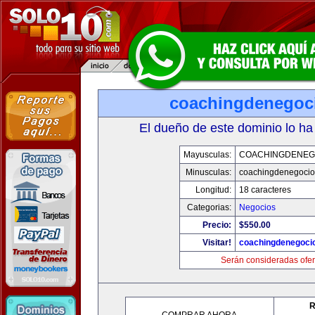
coachingdenegoc
El dueño de este dominio lo ha
Mayusculas:
COACHINGDENEG
Minusculas:
coachingdenegoci
Longitud:
18 caracteres
Categorias:
Negocios
Precio:
$550.00
Visitar!
coachingdenegoci
Serán consideradas ofer
R