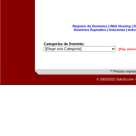
Registro de Dominios
|
Web Hosting
|
D
Dominios Expirados
|
Industrias
|
Indu
Categorías de Dominio:
[Pág. princi
** Precios expre
© 2002/2022 Solo10.com