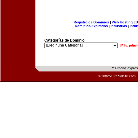
Registro de Dominios
|
Web Hosting
|
D
Dominios Expirados
|
Industrias
|
Indu
Categorías de Dominio:
[Pág. princi
** Precios expre
© 2002/2022 Solo10.com