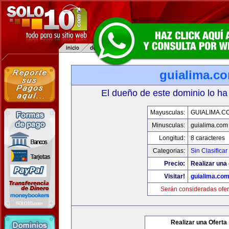
guialima.c
El dueño de este dominio lo ha
Mayusculas:
GUIALIMA.C
Minusculas:
guialima.com
Longitud:
8 caracteres
Categorias:
Sin Clasificar
Precio:
Realizar una 
Visitar!
guialima.co
Serán consideradas ofer
Realizar una Oferta