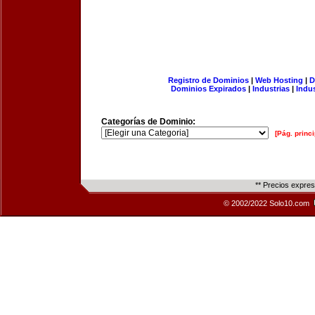
Registro de Dominios
|
Web Hosting
|
D
Dominios Expirados
|
Industrias
|
Indu
Categorías de Dominio:
[Pág. princi
** Precios expre
© 2002/2022 Solo10.com