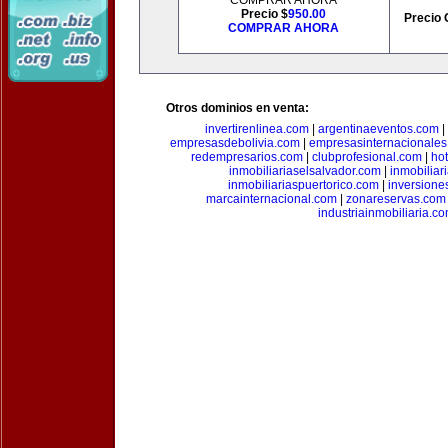
COMPRAR AHORA
Precio $
950.00
Precio 
COMPRAR AHORA
Otros dominios en venta:
invertirenlinea.com
|
argentinaeventos.com
|
empresasdebolivia.com
|
empresasinternacionale
redempresarios.com
|
clubprofesional.com
|
ho
inmobiliariaselsalvador.com
|
inmobilia
inmobiliariaspuertorico.com
|
inversione
marcainternacional.com
|
zonareservas.com
industriainmobiliaria.c