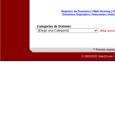
Registro de Dominios
|
Web Hosting
|
D
Dominios Expirados
|
Industrias
|
Indu
Categorías de Dominio:
[Pág. princi
** Precios expre
© 2002/2022 Solo10.com