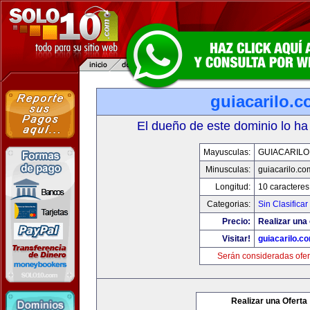
guiacarilo.
El dueño de este dominio lo ha
Mayusculas:
GUIACARILO
Minusculas:
guiacarilo.co
Longitud:
10 caracteres
Categorias:
Sin Clasificar
Precio:
Realizar una 
Visitar!
guiacarilo.c
Serán consideradas ofer
Realizar una Oferta