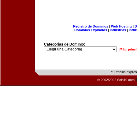
Registro de Dominios
|
Web Hosting
|
D
Dominios Expirados
|
Industrias
|
Indu
Categorías de Dominio:
[Pág. princi
** Precios expre
© 2002/2022 Solo10.com