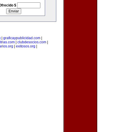
Ofrecido $
g
|
graficaypublicidad.com
|
trias.com
|
clubdesocios.com
|
arios.org
|
exitosos.org
|