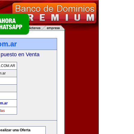
om.ar
 puesto en Venta
.COM.AR
m.ar
om.ar
tas
ealizar una Oferta