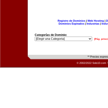
Registro de Dominios
|
Web Hosting
|
D
Dominios Expirados
|
Industrias
|
Indu
Categorías de Dominio:
[Pág. princi
** Precios expre
© 2002/2022 Solo10.com