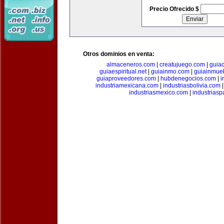
Precio Ofrecido $
Otros dominios en venta:
almaceneros.com
|
creatujuego.com
|
guia
guiaespiritual.net
|
guiainmo.com
|
guiainmueb
guiaproveedores.com
|
hubdenegocios.com
|
i
industriamexicana.com
|
industriasbolivia.com
industriasmexico.com
|
industrias