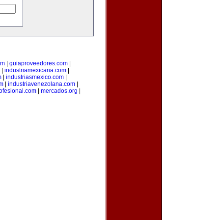
om
|
guiaproveedores.com
|
|
industriamexicana.com
|
m
|
industriasmexico.com
|
om
|
industriavenezolana.com
|
ofesional.com
|
mercados.org
|