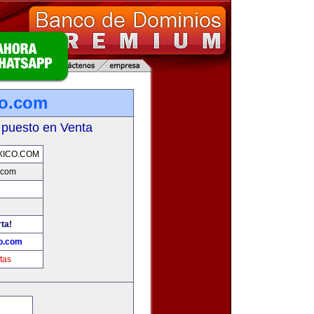
co.com
 puesto en Venta
XICO.COM
.com
rta!
co.com
tas