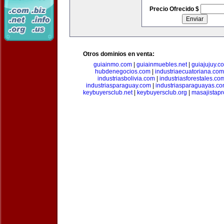
Precio Ofrecido $
Otros dominios en venta:
guiainmo.com
|
guiainmuebles.net
|
guiajujuy.c
hubdenegocios.com
|
industriaecuatoriana.com
industriasbolivia.com
|
industriasforestales.co
industriasparaguay.com
|
industriasparaguayas.c
keybuyersclub.net
|
keybuyersclub.org
|
masajistapr