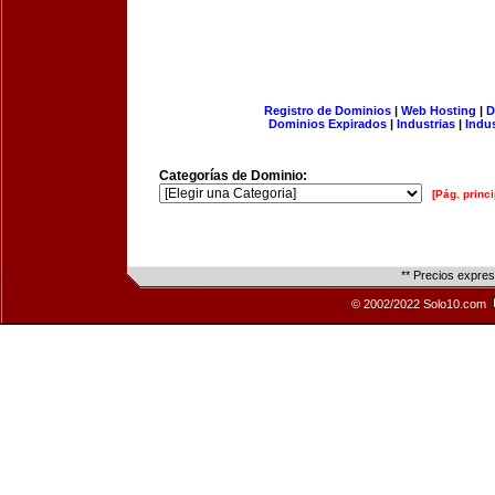
Registro de Dominios
|
Web Hosting
|
D
Dominios Expirados
|
Industrias
|
Indu
Categorías de Dominio:
[Pág. princi
** Precios expre
© 2002/2022 Solo10.com