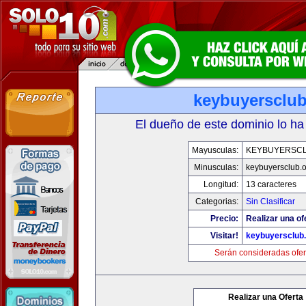
keybuyersclub
El dueño de este dominio lo ha
Mayusculas:
KEYBUYERSC
Minusculas:
keybuyersclub.
Longitud:
13 caracteres
Categorias:
Sin Clasificar
Precio:
Realizar una of
Visitar!
keybuyersclub
Serán consideradas ofer
Realizar una Oferta